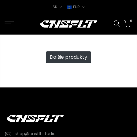
SK
EUR
0
Ďalšie produkty
shop@cnsflt.studio