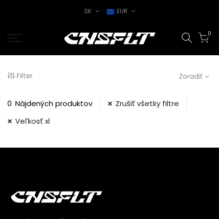
SK
EUR
0
Filter
Zoradiť
0
Nájdených produktov
Zrušiť všetky filtre
Veľkosť xl