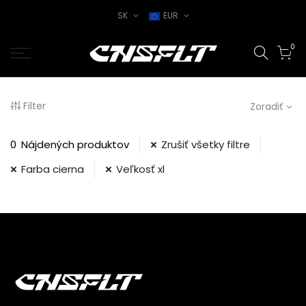
SK
EUR
0
Filter
Zoradiť
0
Nájdených produktov
Zrušiť všetky filtre
Farba cierna
Veľkosť xl