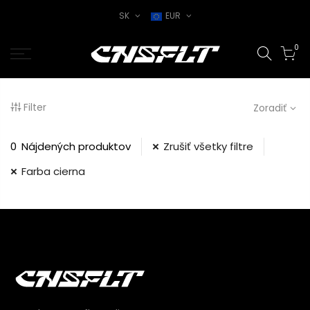
SK
EUR
0
Filter
Zoradiť
0
Nájdených produktov
Zrušiť všetky filtre
Farba cierna